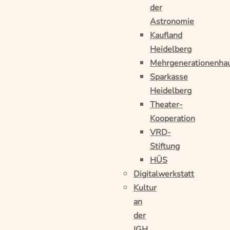
der
Astronomie
Kaufland
Heidelberg
Mehrgenerationenha
Sparkasse
Heidelberg
Theater-
Kooperation
VRD-
Stiftung
HÜS
Digitalwerkstatt
Kultur
an
der
IGH