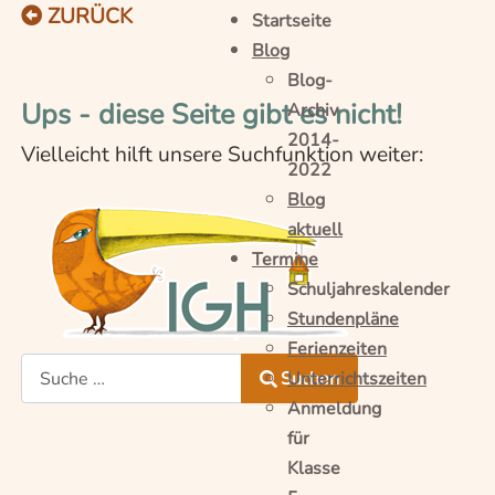
ZURÜCK
Startseite
Blog
Blog-
Ups - diese Seite gibt es nicht!
Archiv
2014-
Vielleicht hilft unsere Suchfunktion weiter:
2022
Blog
aktuell
Termine
Schuljahreskalender
.
Stundenpläne
Ferienzeiten
Suchen
Unterrichtszeiten
Anmeldung
Type 2 or more characters for results.
für
Klasse