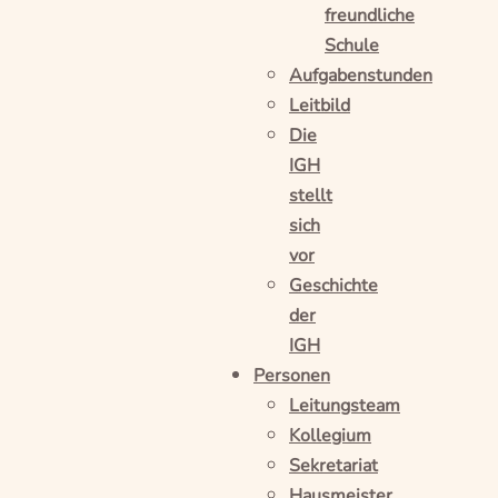
freundliche
Schule
Aufgabenstunden
Leitbild
Die
IGH
stellt
sich
vor
Geschichte
der
IGH
Personen
Leitungsteam
Kollegium
Sekretariat
Hausmeister