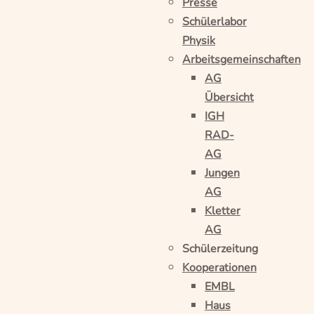
Presse
Schülerlabor
Physik
Arbeitsgemeinschaften
AG
Übersicht
IGH
RAD-
AG
Jungen
AG
Kletter
AG
Schülerzeitung
Kooperationen
EMBL
Haus