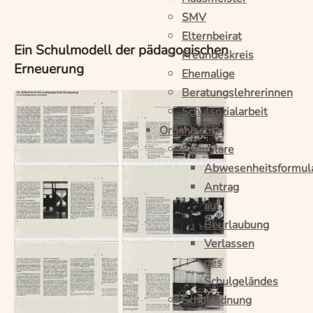
SMV
Elternbeirat
Ein Schulmodell der pädagogischen
Freundeskreis
Erneuerung
Ehemalige
Beratungslehrerinnen
Schulsozialarbeit
Organisation
Formulare
Abwesenheitsformul
Antrag
auf
Beurlaubung
Verlassen
des
Schulgeländes
Schulordnung