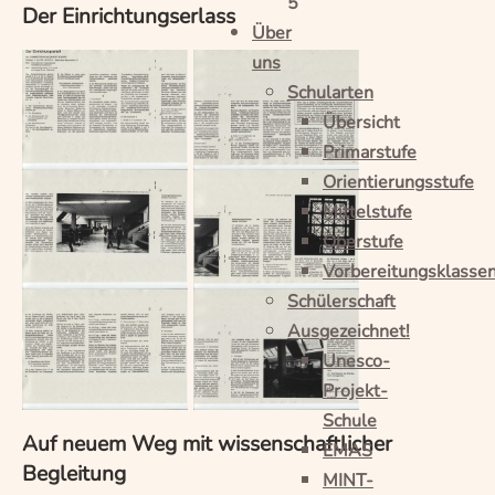
5
Der Einrichtungserlass
Über
uns
Schularten
Übersicht
Primarstufe
Orientierungsstufe
Mittelstufe
Oberstufe
Vorbereitungsklasse
Schülerschaft
Ausgezeichnet!
Unesco-
Projekt-
Schule
Auf neuem Weg mit wissenschaftlicher
EMAS
Begleitung
MINT-