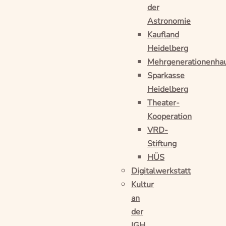
der
Astronomie
Kaufland
Heidelberg
Mehrgenerationenha
Sparkasse
Heidelberg
Theater-
Kooperation
VRD-
Stiftung
HÜS
Digitalwerkstatt
Kultur
an
der
IGH