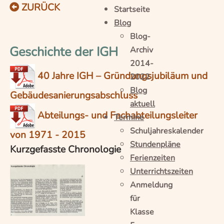
ZURÜCK
Startseite
Blog
Blog-
Geschichte der IGH
Archiv
2014-
40 Jahre IGH – Gründungsjubiläum und
2022
Blog
Gebäudesanierungsabschluss
aktuell
Abteilungs- und Fachabteilungsleiter
Termine
Schuljahreskalender
von 1971 - 2015
Stundenpläne
Kurzgefasste Chronologie
Ferienzeiten
Unterrichtszeiten
Anmeldung
für
Klasse