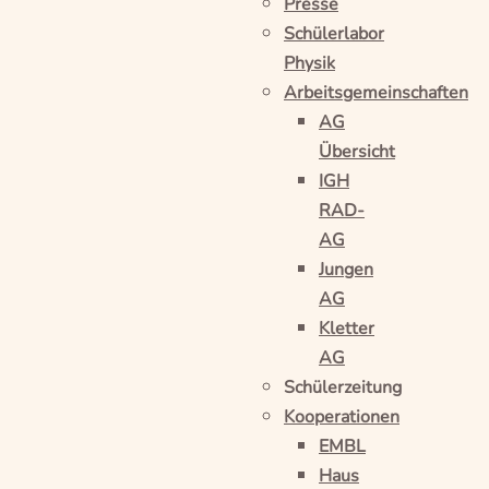
Presse
Schülerlabor
Physik
Arbeitsgemeinschaften
AG
Übersicht
IGH
RAD-
AG
Jungen
AG
Kletter
AG
Schülerzeitung
Kooperationen
EMBL
Haus