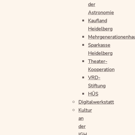
der
Astronomie
Kaufland
Heidelberg
Mehrgenerationenha
Sparkasse
Heidelberg
Theater-
Kooperation
VRD-
Stiftung
HÜS
Digitalwerkstatt
Kultur
an
der
IGH