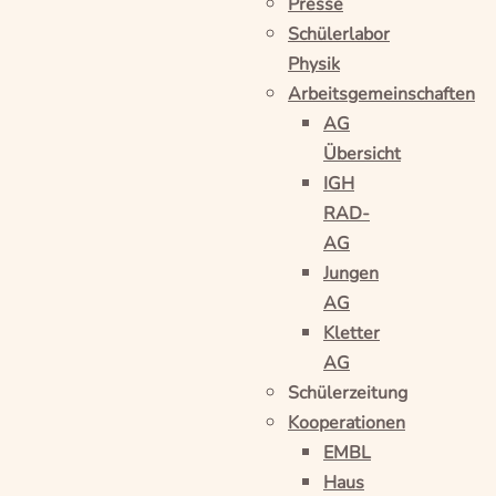
Presse
Schülerlabor
Physik
Arbeitsgemeinschaften
AG
Übersicht
IGH
RAD-
AG
Jungen
AG
Kletter
AG
Schülerzeitung
Kooperationen
EMBL
Haus