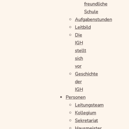
freundliche
Schule
Aufgabenstunden
Leitbild
Die
IGH
stellt
sich
vor
Geschichte
der
IGH
Personen
Leitungsteam
Kollegium
Sekretariat
Hausmeister