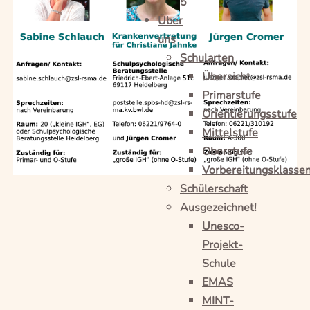
5
Über
uns
Schularten
Übersicht
Primarstufe
Orientierungsstufe
Mittelstufe
Oberstufe
Vorbereitungsklasse
Schülerschaft
Ausgezeichnet!
Unesco-
Projekt-
Schule
EMAS
MINT-