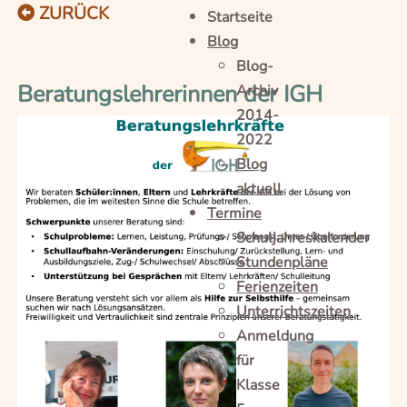
ZURÜCK
Startseite
Blog
Blog-
Beratungslehrerinnen der IGH
Archiv
2014-
2022
Blog
aktuell
Termine
Schuljahreskalender
Stundenpläne
Ferienzeiten
Unterrichtszeiten
Anmeldung
für
Klasse