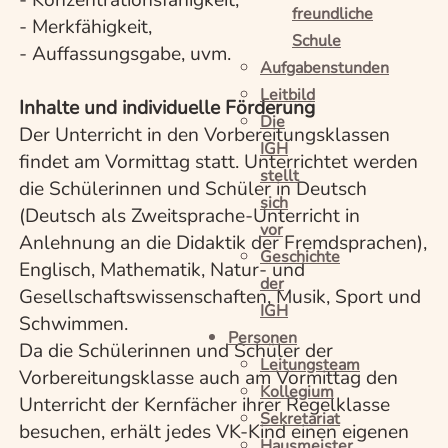
freundliche
- Merkfähigkeit,
Schule
- Auffassungsgabe, uvm.
Aufgabenstunden
Leitbild
Inhalte und individuelle Förderung
Die
Der Unterricht in den Vorbereitungsklassen
IGH
findet am Vormittag statt. Unterrichtet werden
stellt
die Schülerinnen und Schüler in Deutsch
sich
(Deutsch als Zweitsprache-Unterricht in
vor
Anlehnung an die Didaktik der Fremdsprachen),
Geschichte
Englisch, Mathematik, Natur- und
der
Gesellschaftswissenschaften, Musik, Sport und
IGH
Schwimmen.
Personen
Da die Schülerinnen und Schüler der
Leitungsteam
Vorbereitungsklasse auch am Vormittag den
Kollegium
Unterricht der Kernfächer ihrer Regelklasse
Sekretariat
besuchen, erhält jedes VK-Kind einen eigenen
Hausmeister