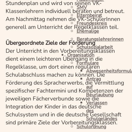
Stundenplan und wird von seinen VK-
SMV
Klassenlehrern individuell beraten und betreut.
Elternbeirat
Am Nachmittag nehmen die VK-SchülerInnen
Freundeskreis
generell am Unterricht der Regelklassen teil.
Ehemalige
Beratungslehrerinnen
Übergeordnete Ziele der Förderung
Schulsozialarbeit
Der Unterricht in den Vorbereitungsklassen
Organisation
dient einem leichteren Übergang in die
Formulare
Regelklasse, um dort einen regulären
Abwesenheitsformul
Schulabschluss machen zu können. Die
Antrag
Förderung des Spracherwerbs, die Vermittlung
auf
spezifischer Fachtermini und Kompetenzen der
Beurlaubung
jeweiligen Fächerverbunde sowie die
Verlassen
Integration der Kinder in das deutsche
des
Schulsystem und in die deutsche Gesellschaft
Schulgeländes
sind primäre Ziele der Vorbereitungsklassen.
Schulordnung