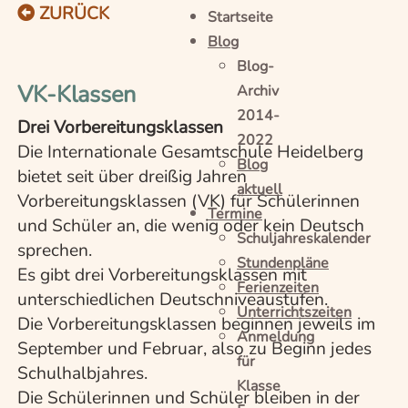
ZURÜCK
Startseite
Blog
Blog-
VK-Klassen
Archiv
2014-
Drei Vorbereitungsklassen
2022
Die Internationale Gesamtschule Heidelberg
Blog
bietet seit über dreißig Jahren
aktuell
Vorbereitungsklassen (VK) für Schülerinnen
Termine
und Schüler an, die wenig oder kein Deutsch
Schuljahreskalender
sprechen.
Stundenpläne
Es gibt drei Vorbereitungsklassen mit
Ferienzeiten
unterschiedlichen Deutschniveaustufen.
Unterrichtszeiten
Die Vorbereitungsklassen beginnen jeweils im
Anmeldung
September und Februar, also zu Beginn jedes
für
Schulhalbjahres.
Klasse
Die Schülerinnen und Schüler bleiben in der