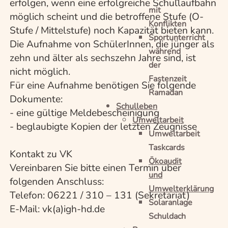
erfolgen, wenn eine erfolgreiche Schullaufbahn
mit
möglich scheint und die betroffene Stufe (O-
Konflikten
Stufe / Mittelstufe) noch Kapazität bieten kann.
Sportunterricht
Die Aufnahme von SchülerInnen, die jünger als
während
zehn und älter als sechszehn Jahre sind, ist
der
nicht möglich.
Fastenzeit
Für eine Aufnahme benötigen Sie folgende
Ramadan
Dokumente:
Schulleben
- eine gültige Meldebescheinigung
Umweltarbeit
- beglaubigte Kopien der letzten Zeugnisse
Umweltarbeit
Taskcards
Kontakt zu VK
Ökoaudit
Vereinbaren Sie bitte einen Termin über
und
folgenden Anschluss:
Umwelterklärung
Telefon: 06221 / 310 – 131 (Sekretariat)
Solaranlage
E-Mail: vk(a)igh-hd.de
Schuldach