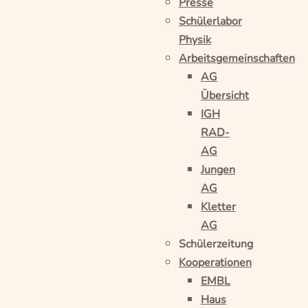
Presse
Schülerlabor
Physik
Arbeitsgemeinschaften
AG
Übersicht
IGH
RAD-
AG
Jungen
AG
Kletter
AG
Schülerzeitung
Kooperationen
EMBL
Haus