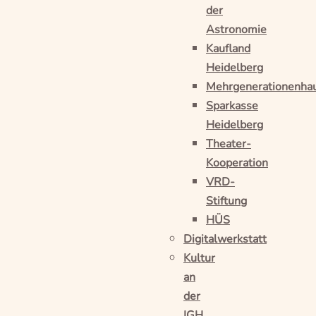
der
Astronomie
Kaufland
Heidelberg
Mehrgenerationenha
Sparkasse
Heidelberg
Theater-
Kooperation
VRD-
Stiftung
HÜS
Digitalwerkstatt
Kultur
an
der
IGH