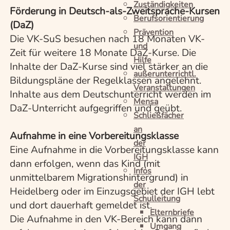
Zuständigkeiten
Förderung in Deutsch-als-Zweitsprache-Kursen
Berufsorientierung
(DaZ)
Prävention
Die VK-SuS besuchen nach 18 Monaten VK-
und
Zeit für weitere 18 Monate DaZ-Kurse. Die
Hilfe
Inhalte der DaZ-Kurse sind viel stärker an die
außerunterrichtl.
Bildungspläne der Regelklassen angelehnt.
Veranstaltungen
Inhalte aus dem Deutschunterricht werden im
Mensa
DaZ-Unterricht aufgegriffen und geübt.
Schließfächer
an
Aufnahme in eine Vorbereitungsklasse
der
Eine Aufnahme in die Vorbereitungsklasse kann
IGH
dann erfolgen, wenn das Kind (mit
Infos
unmittelbarem Migrationshintergrund) in
der
Heidelberg oder im Einzugsgebiet der IGH lebt
Schulleitung
und dort dauerhaft gemeldet ist.
Elternbriefe
Die Aufnahme in den VK-Bereich kann dann
Umgang