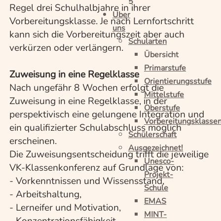
5
Regel drei Schulhalbjahre in ihrer
Über
Vorbereitungsklasse. Je nach Lernfortschritt
uns
kann sich die Vorbereitungszeit aber auch
Schularten
verkürzen oder verlängern.
Übersicht
Primarstufe
Zuweisung in eine Regelklasse
Orientierungsstufe
Nach ungefähr 8 Wochen erfolgt die
Mittelstufe
Zuweisung in eine Regelklasse, in der
Oberstufe
perspektivisch eine gelungene Integration und
Vorbereitungsklasse
ein qualifizierter Schulabschluss möglich
Schülerschaft
erscheinen.
Ausgezeichnet!
Die Zuweisungsentscheidung trifft die jeweilige
Unesco-
VK-Klassenkonferenz auf Grundlage von:
Projekt-
- Vorkenntnissen und Wissensstand,
Schule
- Arbeitshaltung,
EMAS
- Lerneifer und Motivation,
MINT-
- Konzentrationsfähigkeit,