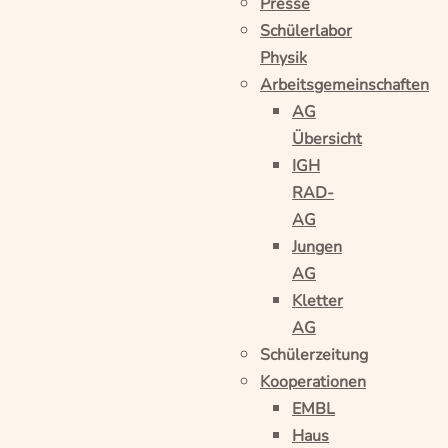
Presse
Schülerlabor
Physik
Arbeitsgemeinschaften
AG
Übersicht
IGH
RAD-
AG
Jungen
AG
Kletter
AG
Schülerzeitung
Kooperationen
EMBL
Haus