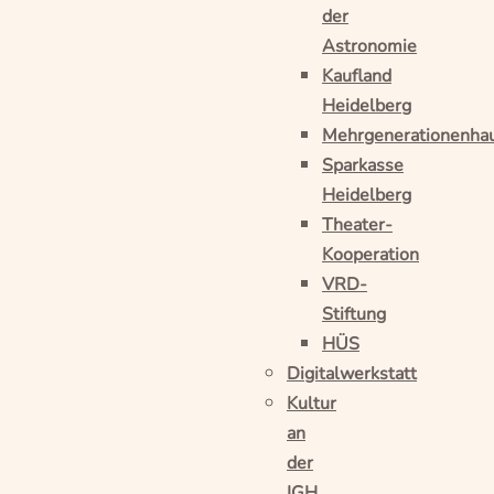
der
Astronomie
Kaufland
Heidelberg
Mehrgenerationenha
Sparkasse
Heidelberg
Theater-
Kooperation
VRD-
Stiftung
HÜS
Digitalwerkstatt
Kultur
an
der
IGH