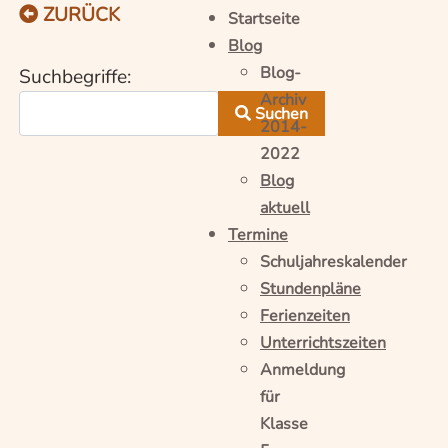
ZURÜCK
Startseite
Blog
Suchformular
Blog-
Suchbegriffe:
Archiv
Suchen
2014-
Type 2 or more characters for results.
2022
Blog
aktuell
Termine
Schuljahreskalender
Stundenpläne
Ferienzeiten
Unterrichtszeiten
Anmeldung
für
Klasse