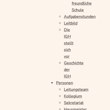
freundliche
Schule
Aufgabenstunden
Leitbild
Die
IGH
stellt
sich
vor
Geschichte
der
IGH
Personen
Leitungsteam
Kollegium
Sekretariat
Hausmeister