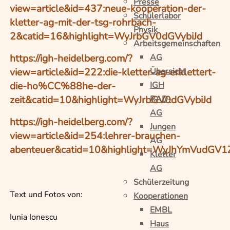
Presse
view=article&id=437:neue-kooperation-der-
Schülerlabor
kletter-ag-mit-der-tsg-rohrbach-
Physik
2&catid=16&highlight=WyJrbGV0dGVybiJd
Arbeitsgemeinschaften
AG
https://igh-heidelberg.com/?
Übersicht
view=article&id=222:die-kletter-ag-erklettert-
IGH
die-ho%CC%88he-der-
RAD-
zeit&catid=10&highlight=WyJrbGV0dGVybiJd
AG
https://igh-heidelberg.com/?
Jungen
view=article&id=254:lehrer-brauchen-
AG
abenteuer&catid=10&highlight=WyJhYmVudGV1
Kletter
AG
Schülerzeitung
Text
und Fotos
von:
Kooperationen
EMBL
Iunia Ionescu
Haus