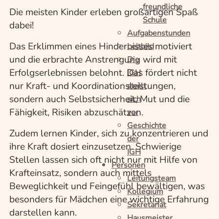
freundliche
Die meisten Kinder erleben großartigen Spaß
Schule
dabei!
Aufgabenstunden
Das Erklimmen eines Hindernisses motiviert
Leitbild
und die erbrachte Anstrengung wird mit
Die
Erfolgserlebnissen belohnt. Das fördert nicht
IGH
nur Kraft- und Koordinationsleistungen,
stellt
sondern auch Selbstsicherheit, Mut und die
sich
Fähigkeit, Risiken abzuschätzen.
vor
Geschichte
Zudem lernen Kinder, sich zu konzentrieren und
der
ihre Kraft dosiert einzusetzen. Schwierige
IGH
Stellen lassen sich oft nicht nur mit Hilfe von
Personen
Krafteinsatz, sondern auch mittels
Leitungsteam
Beweglichkeit und Feingefühl bewältigen, was
Kollegium
besonders für Mädchen eine wichtige Erfahrung
Sekretariat
darstellen kann.
Hausmeister