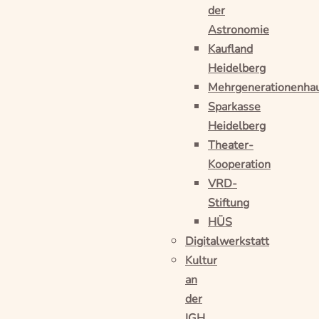
der
Astronomie
Kaufland
Heidelberg
Mehrgenerationenha
Sparkasse
Heidelberg
Theater-
Kooperation
VRD-
Stiftung
HÜS
Digitalwerkstatt
Kultur
an
der
IGH