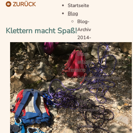
ZURÜCK
Startseite
Blog
Blog-
Klettern macht Spaß!
Archiv
2014-
2022
Blog
aktuell
Termine
Schuljahreskalender
Stundenpläne
Ferienzeiten
Unterrichtszeiten
Anmeldung
für
Klasse