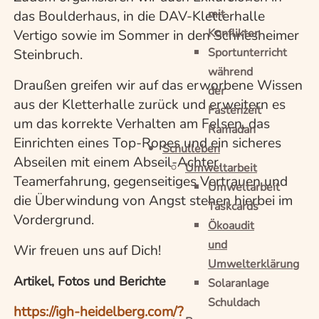
mit
das Boulderhaus, in die DAV-Kletterhalle
Konflikten
Vertigo sowie im Sommer in den Schriesheimer
Sportunterricht
Steinbruch.
während
Draußen greifen wir auf das erworbene Wissen
der
aus der Kletterhalle zurück und erweitern es
Fastenzeit
um das korrekte Verhalten am Felsen, das
Ramadan
Einrichten eines Top-Ropes und ein sicheres
Schulleben
Abseilen mit einem Abseil-Achter.
Umweltarbeit
Teamerfahrung, gegenseitiges Vertrauen und
Umweltarbeit
die Überwindung von Angst stehen hierbei im
Taskcards
Vordergrund.
Ökoaudit
und
Wir freuen uns auf Dich!
Umwelterklärung
Artikel, Fotos und Berichte
Solaranlage
Schuldach
https://igh-heidelberg.com/?