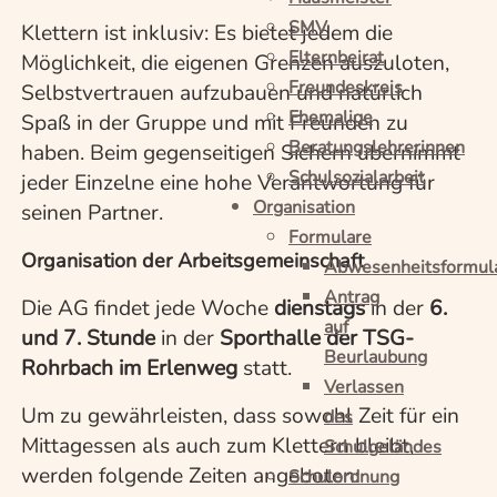
SMV
Klettern ist inklusiv: Es bietet jedem die
Elternbeirat
Möglichkeit, die eigenen Grenzen auszuloten,
Freundeskreis
Selbstvertrauen aufzubauen und natürlich
Ehemalige
Spaß in der Gruppe und mit Freunden zu
Beratungslehrerinnen
haben. Beim gegenseitigen Sichern übernimmt
Schulsozialarbeit
jeder Einzelne eine hohe Verantwortung für
Organisation
seinen Partner.
Formulare
Organisation der Arbeitsgemeinschaft
Abwesenheitsformul
Antrag
Die AG findet jede Woche
dienstags
in der
6.
auf
und 7. Stunde
in der
Sporthalle der TSG-
Beurlaubung
Rohrbach im Erlenweg
statt.
Verlassen
Um zu gewährleisten, dass sowohl Zeit für ein
des
Mittagessen als auch zum Klettern bleibt,
Schulgeländes
werden folgende Zeiten angeboten:
Schulordnung