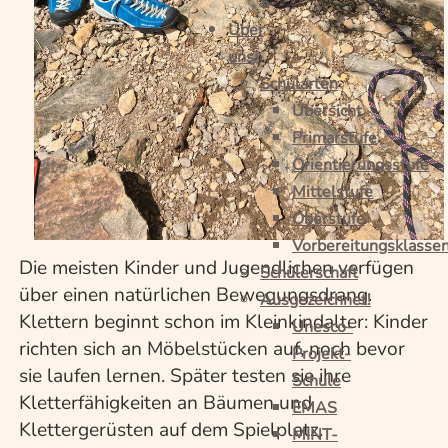
5
Über
uns
Schularten
Übersicht
Primarstufe
Orientierungsstufe
Mittelstufe
Oberstufe
Vorbereitungsklasse
Die meisten Kinder und Jugendlichen verfügen
Schülerschaft
über einen natürlichen Bewegungsdrang.
Ausgezeichnet!
Klettern beginnt schon im Kleinkindalter: Kinder
Unesco-
richten sich an Möbelstücken auf, noch bevor
Projekt-
sie laufen lernen. Später testen sie ihre
Schule
Kletterfähigkeiten an Bäumen und
EMAS
Klettergerüsten auf dem Spielplatz.
MINT-