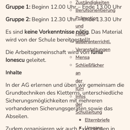
Zuständigkeiten
Gruppe 1:
Beginn 12.00 Uhr – Ende 13.00 Uhr
Berufsorientierung
Prävention
Gruppe 2:
Beginn 12.30 Uhr – Ende 13.30 Uhr
und
Es sind
keine Vorkenntnisse nötig
. Das Material
Hilfe
wird von der Schule bereitgestellt.
außerunterrichtl.
Veranstaltungen
Die Arbeitsgemeinschaft wird von
Iunia
Mensa
Ionescu
geleitet.
Schließfächer
Inhalte
an
der
In der AG erlernen und üben wir gemeinsam die
IGH
Grundtechniken des Kletterns, unterschiedliche
Infos
Sicherungsmöglichkeiten mit mehreren
der
vorhandenen Sicherungsgeräten sowie das
Schulleitung
Abseilen.
Elternbriefe
Umgang
Zudem organisieren wir auch Exkursionen in