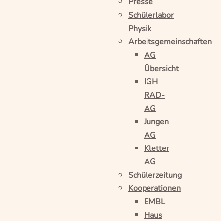
Presse
Schülerlabor
Physik
Arbeitsgemeinschaften
AG
Übersicht
IGH
RAD-
AG
Jungen
AG
Kletter
AG
Schülerzeitung
Kooperationen
EMBL
Haus