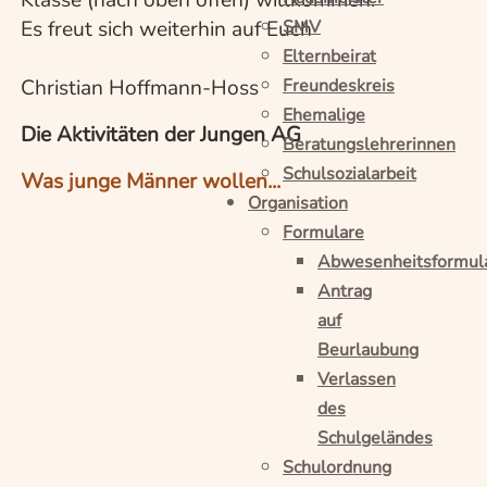
Es freut sich weiterhin auf Euch
SMV
Elternbeirat
Christian Hoffmann-Hoss
Freundeskreis
Ehemalige
Die Aktivitäten der Jungen AG
Beratungslehrerinnen
Schulsozialarbeit
Was junge Männer wollen...
Organisation
Formulare
Abwesenheitsformul
Antrag
auf
Beurlaubung
Verlassen
des
Schulgeländes
Schulordnung