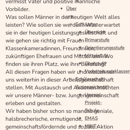
vermisst Väter und positive männliche
5
Vorbilder.
Über
Was sollen Männer in der heutigen Welt alles
uns
leisten? Wie sollen sie werden? Was erwartet
Schularten
sie in der heutigen Leistungsgesellschaft und
Übersicht
wie gehen sie richtig mit Frauen –
Primarstufe
Klassenkameradinnen, Freundinnen,
Orientierungsstufe
zukünftigen Ehefrauen und Mütter um? Wo
Mittelstufe
finden sie ihren Platz, wie ihre Berufung?
Oberstufe
All diesen Fragen haben wir und wollen wir
Vorbereitungsklasse
uns weiterhin in dieser Arbeitsgemeinschaft
Schülerschaft
stellen. Mit Austausch und Aktionen möchten
Ausgezeichnet!
wir unsere Männer- bzw. Jungengemeinschaft
Unesco-
erleben und gestalten.
Projekt-
Wir haben bisher schon so manche geniale,
Schule
halsbrecherische, ermutigende,
EMAS
gemeinschaftsfördernde und soziale Aktion
MINT-