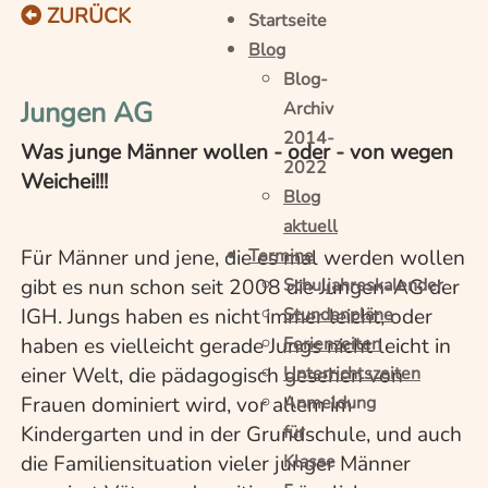
ZURÜCK
Startseite
Blog
Blog-
Jungen AG
Archiv
2014-
Was junge Männer wollen - oder - von wegen
2022
Weichei!!!
Blog
aktuell
Für Männer und jene, die es mal werden wollen
Termine
gibt es nun schon seit 2008 die Jungen-AG der
Schuljahreskalender
IGH. Jungs haben es nicht immer leicht, oder
Stundenpläne
haben es vielleicht gerade Jungs nicht leicht in
Ferienzeiten
einer Welt, die pädagogisch gesehen von
Unterrichtszeiten
Frauen dominiert wird, vor allem im
Anmeldung
Kindergarten und in der Grundschule, und auch
für
die Familiensituation vieler junger Männer
Klasse