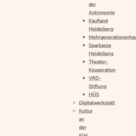
der
Astronomie
Kaufland
Heidelberg
Mehrgenerationenha
Sparkasse
Heidelberg
Theater-
Kooperation
VRD-
Stiftung
HÜS
Digitalwerkstatt
Kultur
an
der
IGH