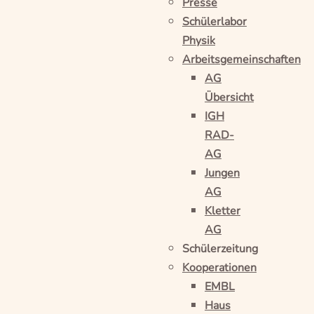
Presse
Schülerlabor
Physik
Arbeitsgemeinschaften
AG
Übersicht
IGH
RAD-
AG
Jungen
AG
Kletter
AG
Schülerzeitung
Kooperationen
EMBL
Haus