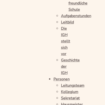
freundliche
Schule
Aufgabenstunden
Leitbild
Die
IGH
stellt
sich
vor
Geschichte
der
IGH
Personen
Leitungsteam
Kollegium
Sekretariat
Hausmeister