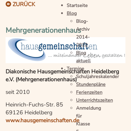
ZURÜCK
Startseite
Blog
Blog-
Mehrgenerationenhaus
Archiv
2014-
2022
Blog
aktuell
Termine
Diakonische Hausgemeinschaften Heidelberg
Schuljahreskalender
e.V. (Mehrgenerationenhaus)
Stundenpläne
seit 2010
Ferienzeiten
Unterrichtszeiten
Heinrich-Fuchs-Str. 85
Anmeldung
69126 Heidelberg
für
www.hausgemeinschaften.de
Klasse