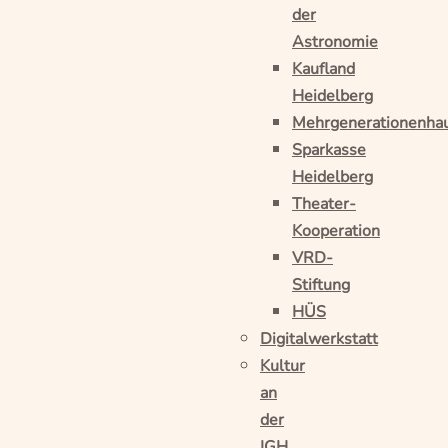
der
Astronomie
Kaufland
Heidelberg
Mehrgenerationenha
Sparkasse
Heidelberg
Theater-
Kooperation
VRD-
Stiftung
HÜS
Digitalwerkstatt
Kultur
an
der
IGH