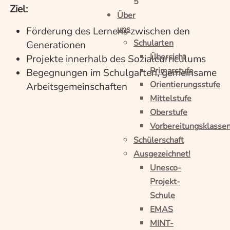
5
Ziel:
Über
uns
Förderung des Lernens zwischen den
Schularten
Generationen
Übersicht
Projekte innerhalb des Sozialcurriculums
Primarstufe
Begegnungen im Schulgarten, gemeinsame
Orientierungsstufe
Arbeitsgemeinschaften
Mittelstufe
Oberstufe
Vorbereitungsklasse
Schülerschaft
Ausgezeichnet!
Unesco-
Projekt-
Schule
EMAS
MINT-