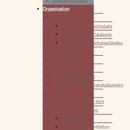
Schulsozialarbeit
Organisation
Formulare
Abwesenheitsformulare
Antrag auf Beurlaubung
Verlassen des Schulgeländes
Schulordnung
Zuständigkeiten
Berufsorientierung
Prävention und Hilfe
außerunterrichtl. Veranstaltungen
Mensa
Schließfächer an der IGH
Infos der Schulleitung
Elternbriefe
Umgang mit Konflikten