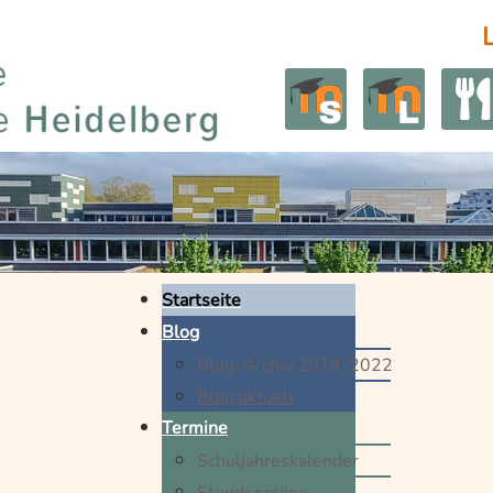
Startseite
Blog
Blog-Archiv 2014-2022
Blog aktuell
Termine
Schuljahreskalender
Stundenpläne