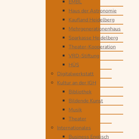
EMBL
Haus der Astronomie
Kaufland Heidelberg
Mehrgenerationenhaus
Sparkasse Heidelberg
Theater-Kooperation
VRD-Stiftung
HÜS
Digitalwerkstatt
Kultur an der IGH
Bibliothek
Bildende Kunst
Musik
Theater
Internationales
Business Englisch