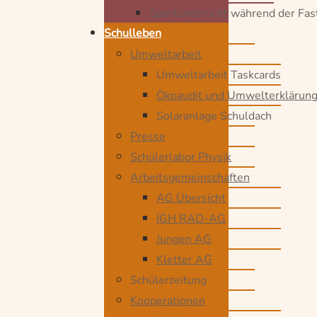
Sportunterricht während der Fa
Schulleben
Umweltarbeit
Umweltarbeit Taskcards
Ökoaudit und Umwelterklärun
Solaranlage Schuldach
Presse
Schülerlabor Physik
Arbeitsgemeinschaften
AG Übersicht
IGH RAD-AG
Jungen AG
Kletter AG
Schülerzeitung
Kooperationen