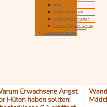
MUN
Schüleraustausch
Schulpartnerschaften
Unesco-Projekt-Schule
Ganztageszentrum
arum Erwachsene Angst
Wandm
or Hüten haben sollten:
Mädc