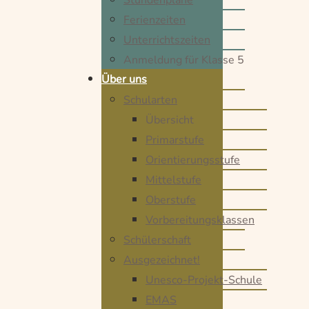
Ferienzeiten
Unterrichtszeiten
Anmeldung für Klasse 5
Über uns
Schularten
Übersicht
Primarstufe
Orientierungsstufe
Mittelstufe
Oberstufe
Vorbereitungsklassen
Schülerschaft
Ausgezeichnet!
Unesco-Projekt-Schule
EMAS