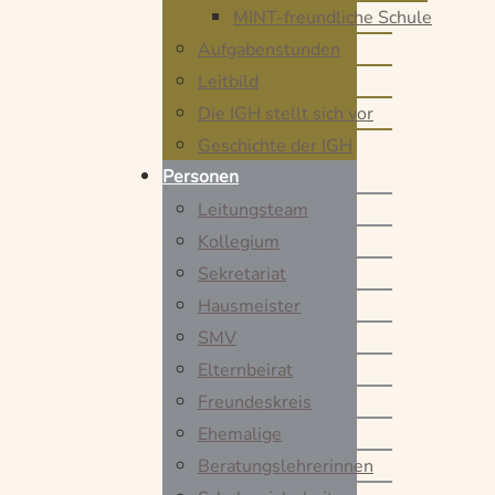
MINT-freundliche Schule
Aufgabenstunden
Leitbild
Die IGH stellt sich vor
Geschichte der IGH
Personen
Leitungsteam
Kollegium
Sekretariat
Hausmeister
SMV
Elternbeirat
Freundeskreis
Ehemalige
Beratungslehrerinnen