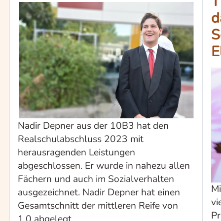
T
d
S
E
Nadir Depner aus der 10B3 hat den
Realschulabschluss 2023 mit
herausragenden Leistungen
abgeschlossen. Er wurde in nahezu allen
Fächern und auch im Sozialverhalten
Mi
ausgezeichnet. Nadir Depner hat einen
vi
Gesamtschnitt der mittleren Reife von
Pr
1,0 abgelegt.